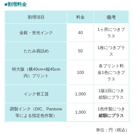
■割増料金
割増項目
料金
備考
1ヶ所につきプ
金銀・蛍光インク
40
ラス
1枚につきプラ
たたみ袋詰め
50
ス
各プリント料
特大版（横40cm×縦45cm
100
金1色につきプ
内）プリント
ラス
1版1回につき
インク替工賃
1,000
総額にプラス
調製インク（DIC、Pantone
1色作製につき
1,000
等による指定色作製）
総額にプラス
単位：円（税込）