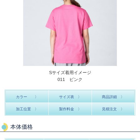
Sサイズ着用イメージ
011 ピンク
カラー 〉
サイズ表 〉
商品詳細 〉
加工位置 〉
製作料金 〉
見積注文 〉
本体価格