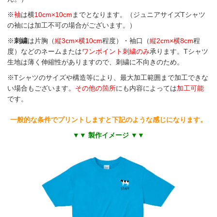
※
袖
は横
10cm×10cm
までとなります。（ジュニアサイズTシャツ
の袖には加工不可の場合がございます。）
※
刺繍
は片胸（
縦3cm×横10cm
程度）・袖口（
縦2cm×横8cm
程
度）などのネームまたは
ワンポイント刺繍のみ
承ります。Tシャツ
生地は薄く伸縮性がありますので、刺繍に不向きのため。
※Tシャツのサイズや構造等により、最大加工範囲まで加工できな
い場合もございます。
その他の箇所
にも内容によっては
加工可能
です。
一般的な条件でプリントしますと下記のような感じになります。
▼▼ 製作イメージ ▼▼