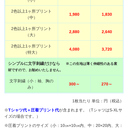
2色以上1ヶ所プリント
1,980
1,830
（中）
2色以上1ヶ所プリント
2,880
2,640
（大）
2色以上1ヶ所プリント
4,080
3,720
（特大）
シンプルに文字刺繍だけなら
※この生地は薄く伸縮性のある素
材ですので、お勧めいたしません。
文字刺繍（小：袖、胸の
300～
270～
み）
1枚当たり 単位：円（税込）
※
Tシャツ代＋圧着プリント代
が含まれます。（TシャツはS-XLサ
イズの場合です。）
※圧着プリントのサイズ（小：10㎝×10㎝内、中：20×20内、大：