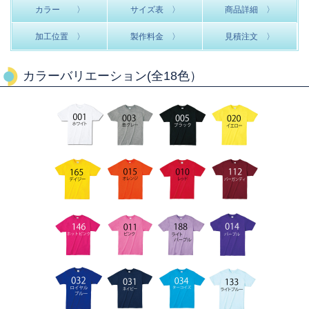
カラー 〉
サイズ表 〉
商品詳細 〉
加工位置 〉
製作料金 〉
見積注文 〉
カラーバリエーション(全18色）