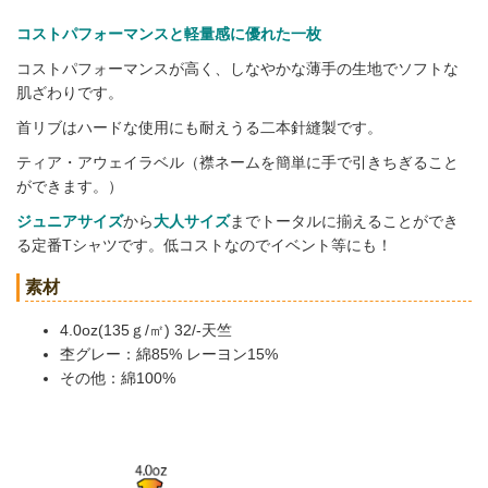
コストパフォーマンスと軽量感に優れた一枚
コストパフォーマンスが高く、しなやかな薄手の生地でソフトな
肌ざわりです。
首リブはハードな使用にも耐えうる二本針縫製です。
ティア・アウェイラベル（襟ネームを簡単に手で引きちぎること
ができます。）
ジュニアサイズ
から
大人サイズ
までトータルに揃えることができ
る定番Tシャツです。低コストなのでイベント等にも！
素材
4.0oz(135ｇ/㎡) 32/-天竺
杢グレー：綿85% レーヨン15%
その他：綿100%