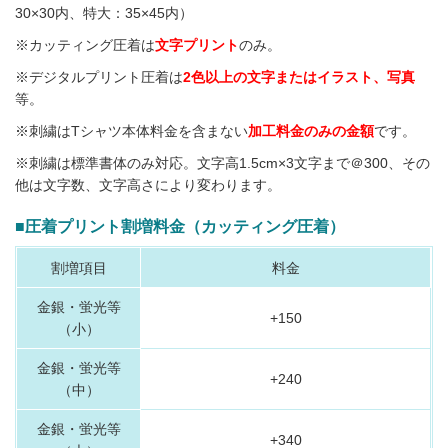
30×30内、特大：35×45内）
※カッティング圧着は
文字プリント
のみ。
※デジタルプリント圧着は
2色以上の文字またはイラスト、写真
等。
※刺繍はTシャツ本体料金を含まない
加工料金のみの金額
です。
※刺繍は標準書体のみ対応。文字高1.5cm×3文字まで＠300、その
他は文字数、文字高さにより変わります。
■圧着プリント割増料金（カッティング圧着）
割増項目
料金
金銀・蛍光等
+150
（小）
金銀・蛍光等
+240
（中）
金銀・蛍光等
+340