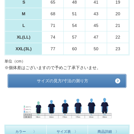
S
65
48
41
19
M
68
51
43
20
L
71
54
45
21
XL(LL)
74
57
47
22
XXL(3L)
77
60
50
23
単位（cm）
※個体差はございますので予めご了承下さいませ。
サイズの見方/寸法の測り方
カラー 〉
サイズ表 〉
商品詳細 〉