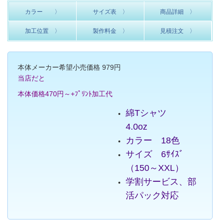
カラー 〉
サイズ表 〉
商品詳細 〉
加工位置 〉
製作料金 〉
見積注文 〉
本体メーカー希望小売価格 979円
当店だと
本体価格
470円～+ﾌﾟﾘﾝﾄ加工代
綿Tシャツ
4.0oz
カラー 18色
サイズ 6ｻｲｽﾞ
（150～XXL）
学割サービス、部
活パック対応