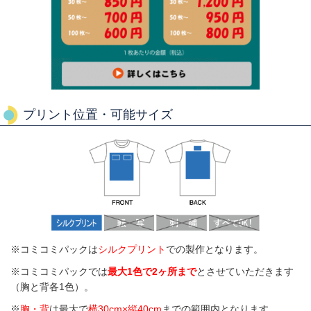
プリント位置・可能サイズ
※コミコミパックは
シルクプリント
での製作となります。
※コミコミパックでは
最大1色で2ヶ所まで
とさせていただきます
（胸と背各1色）。
※
胸・背
は最大で
横30cm×縦40cm
までの範囲内となります。